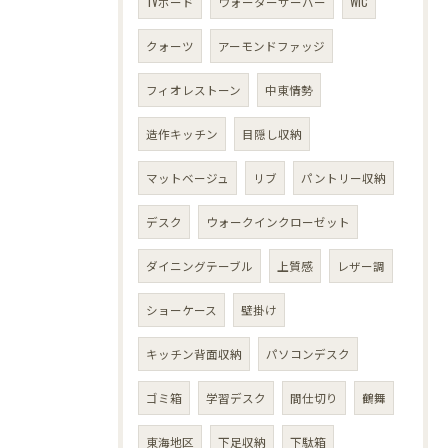
TVボード
ウォーターサーバー
WIC
クォーツ
アーモンドファッジ
フィオレストーン
中東情勢
造作キッチン
目隠し収納
マットベージュ
リブ
パントリー収納
デスク
ウォークインクローゼット
ダイニングテーブル
上質感
レザー調
ショーケース
壁掛け
キッチン背面収納
パソコンデスク
ゴミ箱
学習デスク
間仕切り
鶴舞
東海地区
下足収納
下駄箱