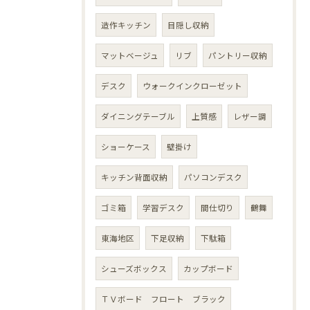
造作キッチン
目隠し収納
マットベージュ
リブ
パントリー収納
デスク
ウォークインクローゼット
ダイニングテーブル
上質感
レザー調
ショーケース
壁掛け
キッチン背面収納
パソコンデスク
ゴミ箱
学習デスク
間仕切り
鶴舞
東海地区
下足収納
下駄箱
シューズボックス
カップボード
ＴＶボード フロート ブラック