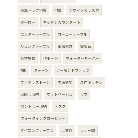
南海トラフ地震
地震
ホワイトガラス扉
ホーロー
キッチンカウンター下
センターテーブル
コーヒーテーブル
リビングテーブル
東海地方
御影石
名古屋市
TVボード
ウォーターサーバー
WIC
クォーツ
アーモンドファッジ
フィオレストーン
中東情勢
造作キッチン
目隠し収納
マットベージュ
リブ
パントリー収納
デスク
ウォークインクローゼット
ダイニングテーブル
上質感
レザー調