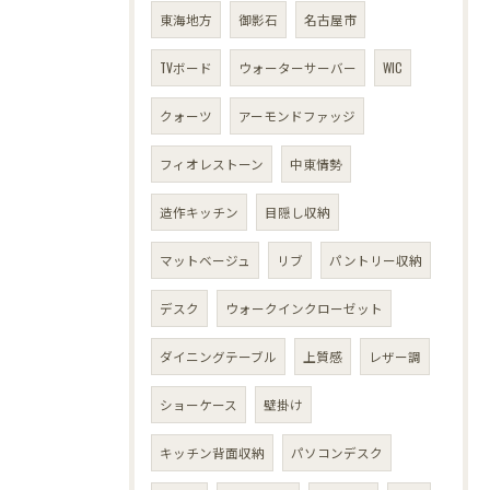
東海地方
御影石
名古屋市
TVボード
ウォーターサーバー
WIC
クォーツ
アーモンドファッジ
フィオレストーン
中東情勢
造作キッチン
目隠し収納
マットベージュ
リブ
パントリー収納
デスク
ウォークインクローゼット
ダイニングテーブル
上質感
レザー調
ショーケース
壁掛け
キッチン背面収納
パソコンデスク