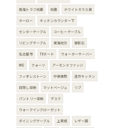
南海トラフ地震
地震
ホワイトガラス扉
ホーロー
キッチンカウンター下
センターテーブル
コーヒーテーブル
リビングテーブル
東海地方
御影石
名古屋市
TVボード
ウォーターサーバー
WIC
クォーツ
アーモンドファッジ
フィオレストーン
中東情勢
造作キッチン
目隠し収納
マットベージュ
リブ
パントリー収納
デスク
ウォークインクローゼット
ダイニングテーブル
上質感
レザー調