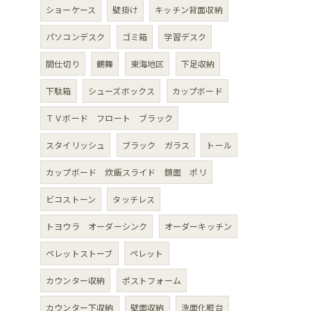
ショーケース
壁掛け
キッチン背面収納
パソコンデスク
ゴミ箱
学習デスク
間仕切り
鶴舞
東海地区
下足収納
下駄箱
シューズボックス
カップボード
ＴＶボード フロート ブラック
スタイリッシュ
ブラック ガラス
トール
カップボード 炊飯スライド 鏡面 ポリ
ビコストーン
タッチレス
トヨウラ オーダーシンク
オーダーキッチン
ペレットストーブ
ペレット
カウンター収納
ポストフォーム
カウンター下収納
壁面収納
洗面化粧台