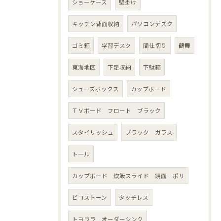
ショーケース
壁掛け
キッチン背面収納
パソコンデスク
ゴミ箱
学習デスク
間仕切り
鶴舞
東海地区
下足収納
下駄箱
シューズボックス
カップボード
ＴＶボード フロート ブラック
スタイリッシュ
ブラック ガラス
トール
カップボード 炊飯スライド 鏡面 ポリ
ビコストーン
タッチレス
トヨウラ オーダーシンク