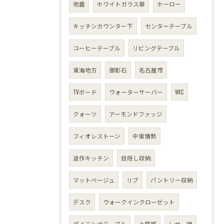
地震
ホワイトガラス扉
ホーロー
キッチンカウンター下
センターテーブル
コーヒーテーブル
リビングテーブル
東海地方
御影石
名古屋市
TVボード
ウォーターサーバー
WIC
クォーツ
アーモンドファッジ
フィオレストーン
中東情勢
造作キッチン
目隠し収納
マットベージュ
リブ
パントリー収納
デスク
ウォークインクローゼット
ダイニングテーブル
上質感
レザー調