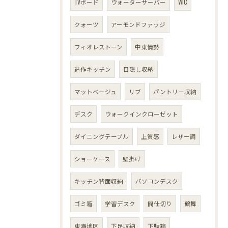
TVボード
ウォーターサーバー
WIC
クォーツ
アーモンドファッジ
フィオレストーン
中東情勢
造作キッチン
目隠し収納
マットベージュ
リブ
パントリー収納
デスク
ウォークインクローゼット
ダイニングテーブル
上質感
レザー調
ショーケース
壁掛け
キッチン背面収納
パソコンデスク
ゴミ箱
学習デスク
間仕切り
鶴舞
東海地区
下足収納
下駄箱