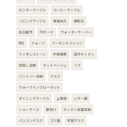
センターテーブル
コーヒーテーブル
リビングテーブル
東海地方
御影石
名古屋市
TVボード
ウォーターサーバー
WIC
クォーツ
アーモンドファッジ
フィオレストーン
中東情勢
造作キッチン
目隠し収納
マットベージュ
リブ
パントリー収納
デスク
ウォークインクローゼット
ダイニングテーブル
上質感
レザー調
ショーケース
壁掛け
キッチン背面収納
パソコンデスク
ゴミ箱
学習デスク