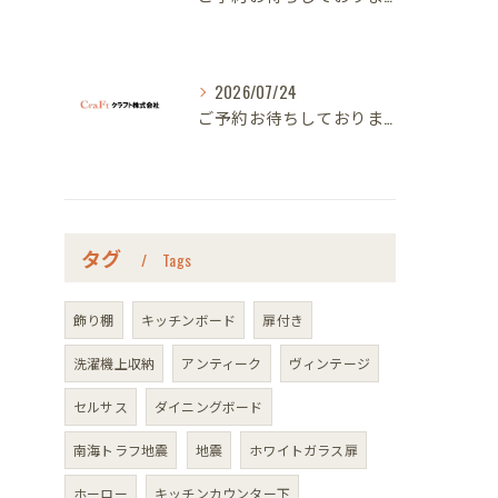
2026/07/24
ご予約お待ちしております｜名古屋のオーダー家具ならクラフト
タグ
Tags
飾り棚
キッチンボード
扉付き
洗濯機上収納
アンティーク
ヴィンテージ
セルサス
ダイニングボード
南海トラフ地震
地震
ホワイトガラス扉
ホーロー
キッチンカウンター下