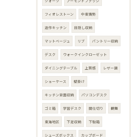
クォーツ
アーモンドファッジ
フィオレストーン
中東情勢
造作キッチン
目隠し収納
マットベージュ
リブ
パントリー収納
デスク
ウォークインクローゼット
ダイニングテーブル
上質感
レザー調
ショーケース
壁掛け
キッチン背面収納
パソコンデスク
ゴミ箱
学習デスク
間仕切り
鶴舞
東海地区
下足収納
下駄箱
シューズボックス
カップボード