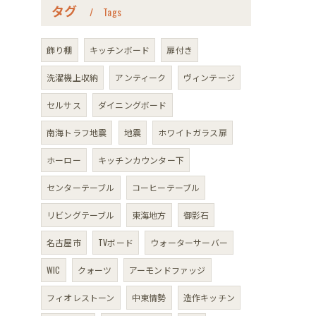
タグ
Tags
飾り棚
キッチンボード
扉付き
洗濯機上収納
アンティーク
ヴィンテージ
セルサス
ダイニングボード
南海トラフ地震
地震
ホワイトガラス扉
ホーロー
キッチンカウンター下
センターテーブル
コーヒーテーブル
リビングテーブル
東海地方
御影石
名古屋市
TVボード
ウォーターサーバー
WIC
クォーツ
アーモンドファッジ
フィオレストーン
中東情勢
造作キッチン