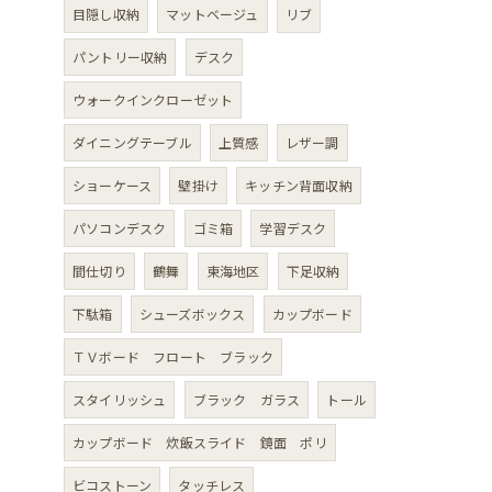
目隠し収納
マットベージュ
リブ
パントリー収納
デスク
ウォークインクローゼット
ダイニングテーブル
上質感
レザー調
ショーケース
壁掛け
キッチン背面収納
パソコンデスク
ゴミ箱
学習デスク
間仕切り
鶴舞
東海地区
下足収納
下駄箱
シューズボックス
カップボード
ＴＶボード フロート ブラック
スタイリッシュ
ブラック ガラス
トール
カップボード 炊飯スライド 鏡面 ポリ
ビコストーン
タッチレス