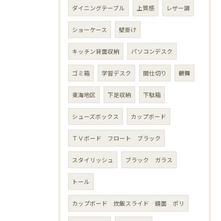
ダイニングテーブル
上質感
レザー調
ショーケース
壁掛け
キッチン背面収納
パソコンデスク
ゴミ箱
学習デスク
間仕切り
鶴舞
東海地区
下足収納
下駄箱
シューズボックス
カップボード
ＴＶボード フロート ブラック
スタイリッシュ
ブラック ガラス
トール
カップボード 炊飯スライド 鏡面 ポリ