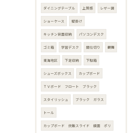
ダイニングテーブル
上質感
レザー調
ショーケース
壁掛け
キッチン背面収納
パソコンデスク
ゴミ箱
学習デスク
間仕切り
鶴舞
東海地区
下足収納
下駄箱
シューズボックス
カップボード
ＴＶボード フロート ブラック
スタイリッシュ
ブラック ガラス
トール
カップボード 炊飯スライド 鏡面 ポリ