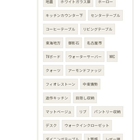
地震
ホワイトガラス扉
ホーロー
キッチンカウンター下
センターテーブル
コーヒーテーブル
リビングテーブル
東海地方
御影石
名古屋市
TVボード
ウォーターサーバー
WIC
クォーツ
アーモンドファッジ
フィオレストーン
中東情勢
造作キッチン
目隠し収納
マットベージュ
リブ
パントリー収納
デスク
ウォークインクローゼット
ダイニングテーブル
上質感
レザー調