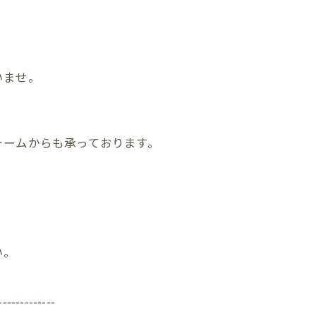
、
いませ。
ォームからも承っております。
い。
-------------