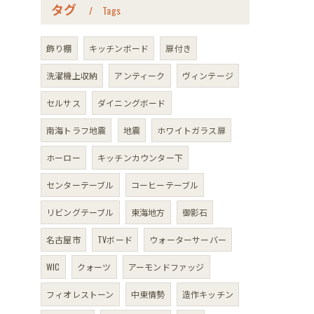
タグ
Tags
飾り棚
キッチンボード
扉付き
洗濯機上収納
アンティーク
ヴィンテージ
セルサス
ダイニングボード
南海トラフ地震
地震
ホワイトガラス扉
ホーロー
キッチンカウンター下
センターテーブル
コーヒーテーブル
リビングテーブル
東海地方
御影石
名古屋市
TVボード
ウォーターサーバー
WIC
クォーツ
アーモンドファッジ
フィオレストーン
中東情勢
造作キッチン