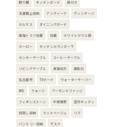
飾り棚
キッチンボード
扉付き
洗濯機上収納
アンティーク
ヴィンテージ
セルサス
ダイニングボード
南海トラフ地震
地震
ホワイトガラス扉
ホーロー
キッチンカウンター下
センターテーブル
コーヒーテーブル
リビングテーブル
東海地方
御影石
名古屋市
TVボード
ウォーターサーバー
WIC
クォーツ
アーモンドファッジ
フィオレストーン
中東情勢
造作キッチン
目隠し収納
マットベージュ
リブ
パントリー収納
デスク