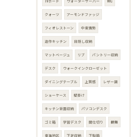
TVボード
ウォーターサーバー
WIC
クォーツ
アーモンドファッジ
フィオレストーン
中東情勢
造作キッチン
目隠し収納
マットベージュ
リブ
パントリー収納
デスク
ウォークインクローゼット
ダイニングテーブル
上質感
レザー調
ショーケース
壁掛け
キッチン背面収納
パソコンデスク
ゴミ箱
学習デスク
間仕切り
鶴舞
東海地区
下足収納
下駄箱