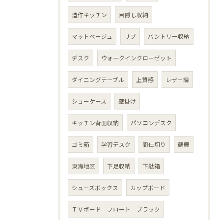
造作キッチン
目隠し収納
マットベージュ
リブ
パントリー収納
デスク
ウォークインクローゼット
ダイニングテーブル
上質感
レザー調
ショーケース
壁掛け
キッチン背面収納
パソコンデスク
ゴミ箱
学習デスク
間仕切り
鶴舞
東海地区
下足収納
下駄箱
シューズボックス
カップボード
ＴＶボード フロート ブラック