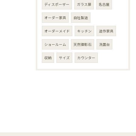
ディスポーザー
ガラス扉
名古屋
オーダー家具
自社製造
オーダーメイド
キッチン
造作家具
ショールーム
天然御影石
洗面台
収納
サイズ
カウンター