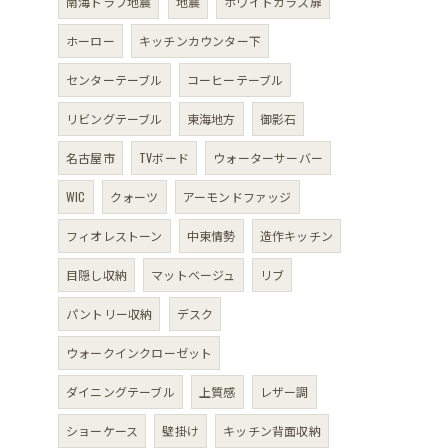
南海トラフ地震
地震
ホワイトガラス扉
ホーロー
キッチンカウンター下
センターテーブル
コーヒーテーブル
リビングテーブル
東海地方
御影石
名古屋市
TVボード
ウォーターサーバー
WIC
クォーツ
アーモンドファッジ
フィオレストーン
中東情勢
造作キッチン
目隠し収納
マットベージュ
リブ
パントリー収納
デスク
ウォークインクローゼット
ダイニングテーブル
上質感
レザー調
ショーケース
壁掛け
キッチン背面収納