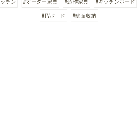
キッチン
#オーダー家具
#造作家具
#キッチンボード
#TVボード
#壁面収納