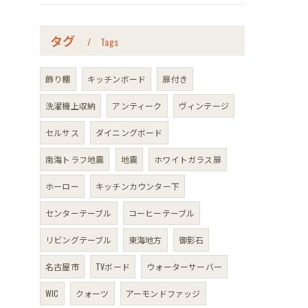
タグ
Tags
飾り棚
キッチンボード
扉付き
洗濯機上収納
アンティーク
ヴィンテージ
セルサス
ダイニングボード
南海トラフ地震
地震
ホワイトガラス扉
ホーロー
キッチンカウンター下
センターテーブル
コーヒーテーブル
リビングテーブル
東海地方
御影石
名古屋市
TVボード
ウォーターサーバー
WIC
クォーツ
アーモンドファッジ