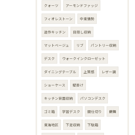
クォーツ
アーモンドファッジ
フィオレストーン
中東情勢
造作キッチン
目隠し収納
マットベージュ
リブ
パントリー収納
デスク
ウォークインクローゼット
ダイニングテーブル
上質感
レザー調
ショーケース
壁掛け
キッチン背面収納
パソコンデスク
ゴミ箱
学習デスク
間仕切り
鶴舞
東海地区
下足収納
下駄箱