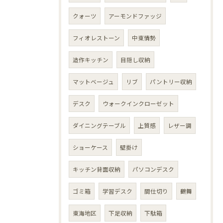
クォーツ
アーモンドファッジ
フィオレストーン
中東情勢
造作キッチン
目隠し収納
マットベージュ
リブ
パントリー収納
デスク
ウォークインクローゼット
ダイニングテーブル
上質感
レザー調
ショーケース
壁掛け
キッチン背面収納
パソコンデスク
ゴミ箱
学習デスク
間仕切り
鶴舞
東海地区
下足収納
下駄箱