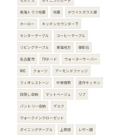
セルサス
ダイニングボード
南海トラフ地震
地震
ホワイトガラス扉
ホーロー
キッチンカウンター下
センターテーブル
コーヒーテーブル
リビングテーブル
東海地方
御影石
名古屋市
TVボード
ウォーターサーバー
WIC
クォーツ
アーモンドファッジ
フィオレストーン
中東情勢
造作キッチン
目隠し収納
マットベージュ
リブ
パントリー収納
デスク
ウォークインクローゼット
ダイニングテーブル
上質感
レザー調