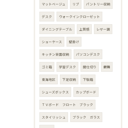
マットベージュ
リブ
パントリー収納
デスク
ウォークインクローゼット
ダイニングテーブル
上質感
レザー調
ショーケース
壁掛け
キッチン背面収納
パソコンデスク
ゴミ箱
学習デスク
間仕切り
鶴舞
東海地区
下足収納
下駄箱
シューズボックス
カップボード
ＴＶボード フロート ブラック
スタイリッシュ
ブラック ガラス