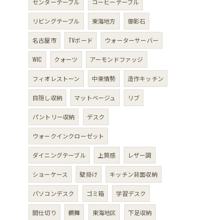
センターテーブル
コーヒーテーブル
リビングテーブル
東海地方
御影石
名古屋市
TVボード
ウォーターサーバー
WIC
クォーツ
アーモンドファッジ
フィオレストーン
中東情勢
造作キッチン
目隠し収納
マットベージュ
リブ
パントリー収納
デスク
ウォークインクローゼット
ダイニングテーブル
上質感
レザー調
ショーケース
壁掛け
キッチン背面収納
パソコンデスク
ゴミ箱
学習デスク
間仕切り
鶴舞
東海地区
下足収納