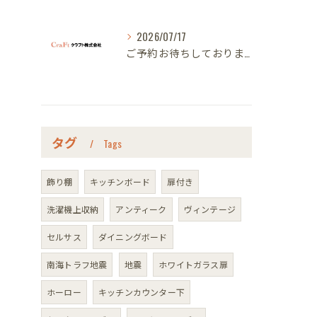
2026/07/17
ご予約お待ちしております｜名古屋のオーダー家具ならクラフト
タグ
Tags
飾り棚
キッチンボード
扉付き
洗濯機上収納
アンティーク
ヴィンテージ
セルサス
ダイニングボード
南海トラフ地震
地震
ホワイトガラス扉
ホーロー
キッチンカウンター下