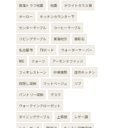
南海トラフ地震
地震
ホワイトガラス扉
ホーロー
キッチンカウンター下
センターテーブル
コーヒーテーブル
リビングテーブル
東海地方
御影石
名古屋市
TVボード
ウォーターサーバー
WIC
クォーツ
アーモンドファッジ
フィオレストーン
中東情勢
造作キッチン
目隠し収納
マットベージュ
リブ
パントリー収納
デスク
ウォークインクローゼット
ダイニングテーブル
上質感
レザー調
ショーケース
壁掛け
キッチン背面収納