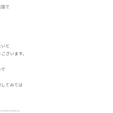
電話で
たいと
うございます。
みで
討してみては
-------------