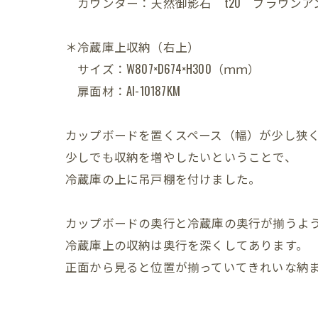
カウンター：天然御影石 t20 ブラウンア
＊冷蔵庫上収納（右上）
サイズ：W807×D674×H300（ｍｍ）
扉面材：AI-10187KM
カップボードを置くスペース（幅）が少し狭
少しでも収納を増やしたいということで、
冷蔵庫の上に吊戸棚を付けました。
カップボードの奥行と冷蔵庫の奥行が揃うよ
冷蔵庫上の収納は奥行を深くしてあります。
正面から見ると位置が揃っていてきれいな納