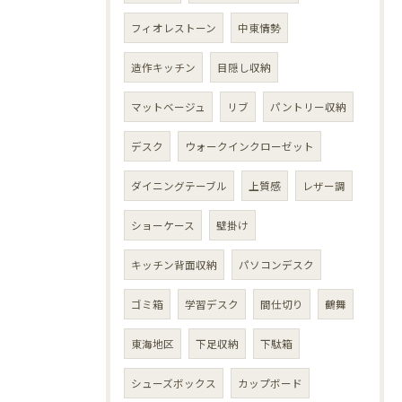
フィオレストーン
中東情勢
造作キッチン
目隠し収納
マットベージュ
リブ
パントリー収納
デスク
ウォークインクローゼット
ダイニングテーブル
上質感
レザー調
ショーケース
壁掛け
キッチン背面収納
パソコンデスク
ゴミ箱
学習デスク
間仕切り
鶴舞
東海地区
下足収納
下駄箱
シューズボックス
カップボード