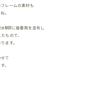
のフレームの素材も
すね。
水MDFに接着剤を塗布し
したもので、
おります。
わせて
ます。